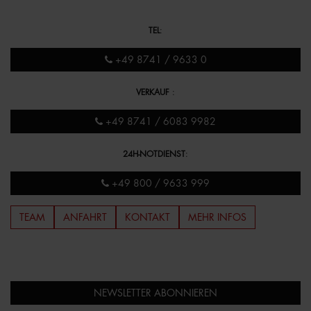
TEL
:
+49 8741 / 9633 0
VERKAUF
:
+49 8741 / 6083 9982
24H-NOTDIENST
:
+49 800 / 9633 999
TEAM
ANFAHRT
KONTAKT
MEHR INFOS
NEWSLETTER ABONNIEREN