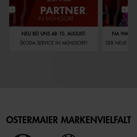
NEU BEI UNS AB 10. AUGUST:
NA WAS S
ŠKODA SERVICE IN MÜHLDORF!
DER NEUE AUDI Q4
OSTERMAIER MARKENVIELFALT